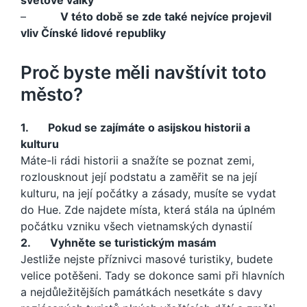
světové války
–
V této době se zde také nejvíce projevil
vliv Čínské lidové republiky
Proč byste měli navštívit toto
město?
1.
Pokud se zajímáte o asijskou historii a
kulturu
Máte-li rádi historii a snažíte se poznat zemi,
rozlousknout její podstatu a zaměřit se na její
kulturu, na její počátky a zásady, musíte se vydat
do Hue. Zde najdete místa, která stála na úplném
počátku vzniku všech vietnamských dynastií
2.
Vyhněte se turistickým masám
Jestliže nejste příznivci masové turistiky, budete
velice potěšeni. Tady se dokonce sami při hlavních
a nejdůležitějších památkách nesetkáte s davy