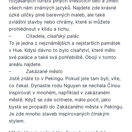
rozjásaných turistů plných vřeštících dětí a změti
všech nám známých jazyků. Najdete zde krásné
úzké uličky plné barevných maleb, ale také
zvláštní stavby nebo chrámy, které si můžete
prohlédnout v klidu a tichu.
–
Citadela, císařský palác
To je jedna z nejznámějších a nejstarších památek
v Hue. Kdysi dávno to bylo císařství, které mělo
své paláce a také svá pohřebiště. Obojí v tomto
areálu najdete.
–
Zakázané město
Jistě znáte to v Pekingu. Pokud jste tam byli, víte,
co čekat. Dynastie rodu Nguyen se nechala Čínou
inspirovat v mnohém, například v zakázaném
městě. Když se zde ocitnete, máte pocit, jako
byste se propadli do Zakázaného města v Pekingu.
Je zde mnoho staveb inspirovaných čínským
stylem.