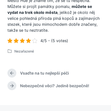
Město Hue je známé tím, že se tu nespěchá.
Můžete si projít památky pomalu,
můžete se
vydat na trek okolo města
, jelikož je okolo něj
velice pohledná příroda plná kopců a zajímavých
stezek, které jsou mimochodem dobře značeny,
takže se tu neztratíte.
4/5 - (5 votes)
Nezařazené
P
u
b
l
Vsaďte na tu nejlepší péči
i
P
k
ř
o
e
Nebezpečné věci? Jedině bezpečně!
N
d
v
á
c
á
s
h
n
l
o
o
e
z
v