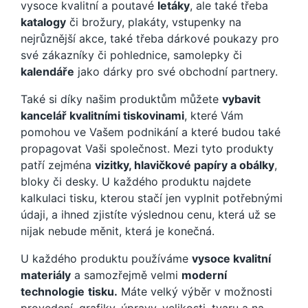
vysoce kvalitní a poutavé
letáky
, ale také třeba
katalogy
či brožury, plakáty, vstupenky na
nejrůznější akce, také třeba dárkové poukazy pro
své zákazníky či pohlednice, samolepky či
kalendáře
jako dárky pro své obchodní partnery.
Také si díky našim produktům můžete
vybavit
kancelář kvalitními tiskovinami
, které Vám
pomohou ve Vašem podnikání a které budou také
propagovat Vaši společnost. Mezi tyto produkty
patří zejména
vizitky, hlavičkové papíry a obálky
,
bloky či desky. U každého produktu najdete
kalkulaci tisku, kterou stačí jen vyplnit potřebnými
údaji, a ihned zjistíte výslednou cenu, která už se
nijak nebude měnit, která je konečná.
U každého produktu používáme
vysoce kvalitní
materiály
a samozřejmě velmi
moderní
technologie
tisku.
Máte velký výběr v možnosti