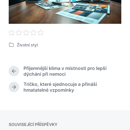
Životní styl
P
u
b
l
Příjemnější klima v místnosti pro lepší
i
P
dýchání při nemoci
k
ř
Tričko, které sjednocuje a přináší
o
e
N
hmatatelné vzpomínky
v
d
á
á
c
s
h
n
l
o
o
e
z
v
d
í
u
SOUVISEJÍCÍ PŘÍSPĚVKY
p