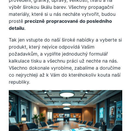
provedení, grafiky, úpravy, velikosti, tvaru a na
výběr širokou škálu barev. Všechny propagační
materiály, které si u nás necháte vytvořit, budou
prostě
precizně
propracované do posledního
detailu
.
Tak jen vstupte do naší široké nabídky a vyberte si
produkt, který nejvíce odpovídá Vašim
požadavkům, a vyplňte jednoduchý formulář
kalkulace tisku a všechnu práci už nechte na nás.
Všechno dokonale vyrobíme, zabalíme a doručíme
co nejrychleji až k Vám do kteréhokoliv kouta naší
republiky.