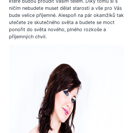
které budou proudit Vaším tělem. Díky tomu si s
ničím nebudete muset dělat starosti a vše pro Vás
bude velice příjemné. Alespoň na pár okamžiků tak
utečete ze skutečného světa a budete se moct
ponořit do světa nového, plného rozkoše a
příjemných chvil.