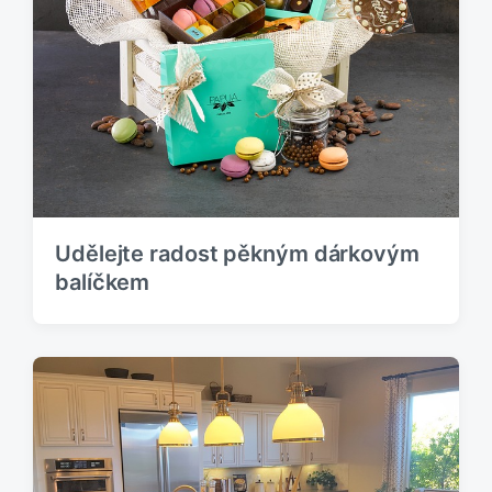
p
:
ě
v
e
k
:
Udělejte radost pěkným dárkovým
balíčkem