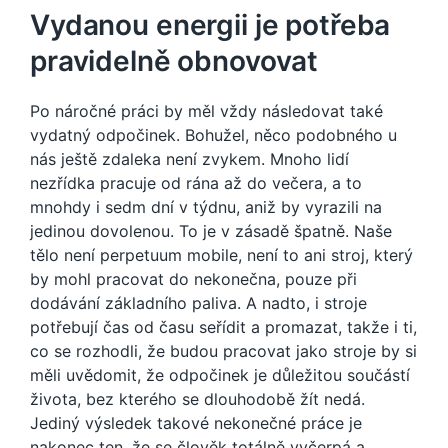
Vydanou energii je potřeba
pravidelně obnovovat
Po náročné práci by měl vždy následovat také
vydatný odpočinek. Bohužel, něco podobného u
nás ještě zdaleka není zvykem. Mnoho lidí
nezřídka pracuje od rána až do večera, a to
mnohdy i sedm dní v týdnu, aniž by vyrazili na
jedinou dovolenou. To je v zásadě špatně. Naše
tělo není perpetuum mobile, není to ani stroj, který
by mohl pracovat do nekonečna, pouze při
dodávání základního paliva. A nadto, i stroje
potřebují čas od času seřídit a promazat, takže i ti,
co se rozhodli, že budou pracovat jako stroje by si
měli uvědomit, že odpočinek je důležitou součástí
života, bez kterého se dlouhodobě žít nedá.
Jediný výsledek takové nekonečné práce je
nakonec ten, že se člověk totálně vyčerpá a