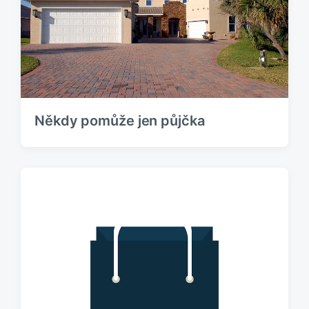
e
s
k
p
:
ě
v
e
k
:
Někdy pomůže jen půjčka