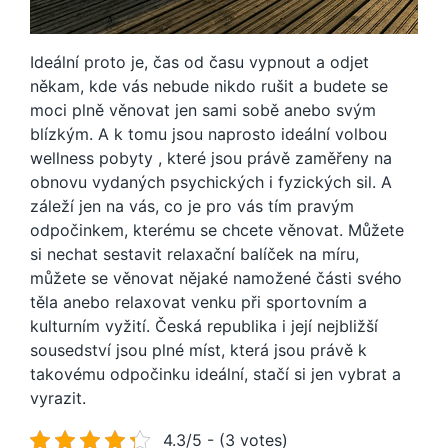
Ideální proto je, čas od času vypnout a odjet
někam, kde vás nebude nikdo rušit a budete se
moci plně věnovat jen sami sobě anebo svým
blízkým. A k tomu jsou naprosto ideální volbou
wellness pobyty
, které jsou právě zaměřeny na
obnovu vydaných psychických i fyzických sil. A
záleží jen na vás, co je pro vás tím pravým
odpočinkem, kterému se chcete věnovat. Můžete
si nechat sestavit relaxační balíček na míru,
můžete se věnovat nějaké namožené části svého
těla anebo relaxovat venku při sportovním a
kulturním vyžití. Česká republika i její nejbližší
sousedství jsou plné míst, která jsou právě k
takovému odpočinku ideální, stačí si jen vybrat a
vyrazit.
4.3/5 - (3 votes)