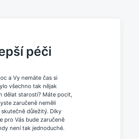
epší péči
moc a Vy nemáte čas si
ylo všechno tak nějak
m dělat starosti? Máte pocit,
byste zaručeně neměli
skutečně důležitý. Díky
e pro Vás bude zaručeně
hdy není tak jednoduché.