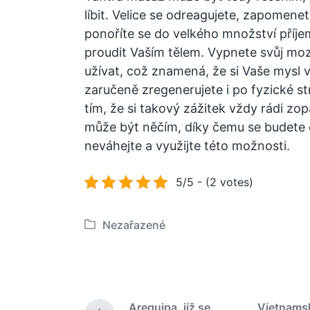
líbit. Velice se odreagujete, zapomene
ponoříte se do velkého množství příje
proudit Vaším tělem. Vypnete svůj mo
užívat, což znamená, že si Vaše mysl
zaručeně zregenerujete i po fyzické str
tím, že si takový zážitek vždy rádi zo
může být něčím, díky čemu se budete c
neváhejte a využijte této možnosti.
5/5 - (2 votes)
Nezařazené
P
u
b
l
i
Arequipa, jíž se
Vietnamsk