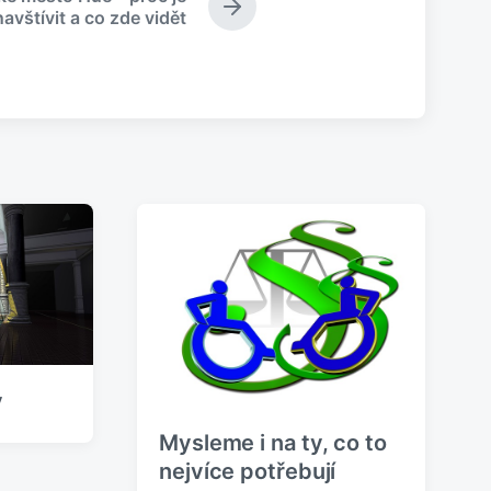
N
navštívit a co zde vidět
á
s
l
e
d
u
j
í
c
í
p
ř
í
s
p
ě
v
y
e
k
Mysleme i na ty, co to
:
nejvíce potřebují