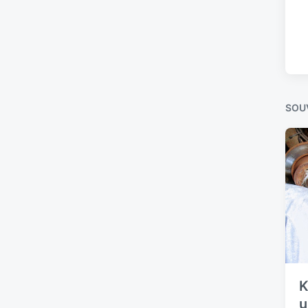
SOUV
K
u