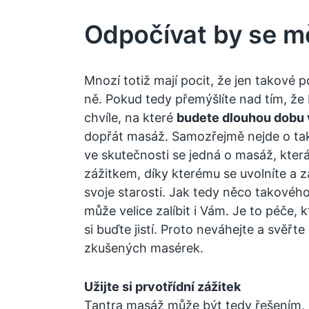
Odpočívat by se m
Mnozí totiž mají pocit, že jen takové 
ně. Pokud tedy přemýšlíte nad tím, že b
chvíle, na které
budete dlouhou dobu 
dopřát masáž. Samozřejmě nejde o ta
ve skutečnosti se jedná o masáž, která
zážitkem, díky kterému se uvolníte a
svoje starosti. Jak tedy něco takového
může velice zalíbit i Vám. Je to péče, k
si buďte jistí. Proto neváhejte a svěřte
zkušených masérek.
Užijte si prvotřídní zážitek
Tantra masáž
může být tedy řešením,