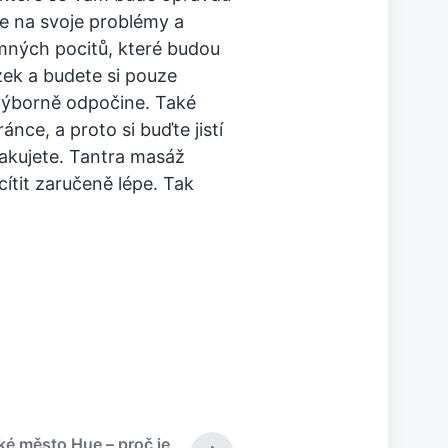
te na svoje problémy a
mných pocitů, které budou
zek a budete si pouze
 výborně odpočine. Také
ánce, a proto si buďte jistí
pakujete. Tantra masáž
ítit zaručeně lépe. Tak
é město Hue – proč je