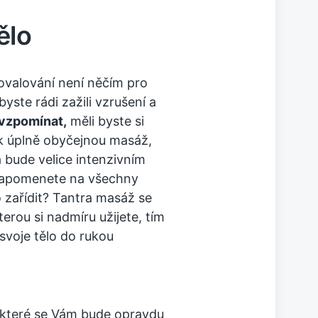
ělo
povalování není něčím pro
yste rádi zažili vzrušení a
vzpomínat,
měli byste si
k úplně obyčejnou masáž,
 bude velice intenzivním
 zapomenete na všechny
 zařídit? Tantra masáž se
terou si nadmíru užijete, tím
 svoje tělo do rukou
 které se Vám bude opravdu