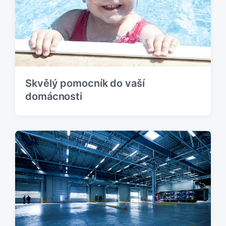
s
k
p
:
ě
v
e
k
:
Skvělý pomocník do vaší
domácnosti