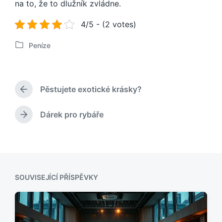
na to, že to dlužník zvládne.
4/5 - (2 votes)
Peníze
P
u
b
l
Pěstujete exotické krásky?
i
P
k
ř
o
e
Dárek pro rybáře
N
d
v
á
c
á
s
h
n
l
o
o
e
z
v
d
í
SOUVISEJÍCÍ PŘÍSPĚVKY
u
p
j
ř
í
í
c
s
í