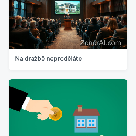
p
p
ě
ř
v
í
e
s
k
p
:
ě
v
e
k
:
Na dražbě neproděláte