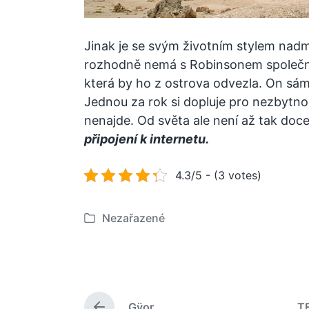
Jinak je se svým životním stylem nadm
rozhodně nemá s Robinsonem společnéh
která by ho z ostrova odvezla. On sám
Jednou za rok si dopluje pro nezbytnos
nenajde. Od světa ale není až tak doce
připojení k internetu.
4.3/5 - (3 votes)
Nezařazené
P
u
b
l
i
Gÿor
T
k