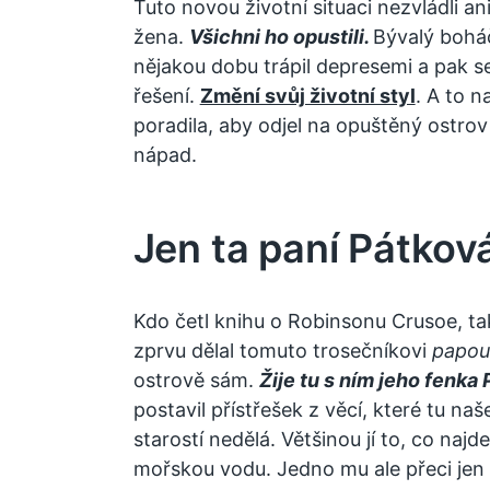
Tuto novou životní situaci nezvládli an
žena.
Všichni ho opustili.
Bývalý bohá
nějakou dobu trápil depresemi a pak s
řešení.
Změní svůj životní styl
. A to n
poradila, aby odjel na opuštěný ostrov
nápad.
Jen ta paní Pátková
Kdo četl knihu o Robinsonu Crusoe, tak
zprvu dělal tomuto trosečníkovi
papou
ostrově sám.
Žije tu s ním jeho fenka P
postavil přístřešek z věcí, které tu naš
starostí nedělá. Většinou jí to, co najde
mořskou vodu. Jedno mu ale přeci jen 