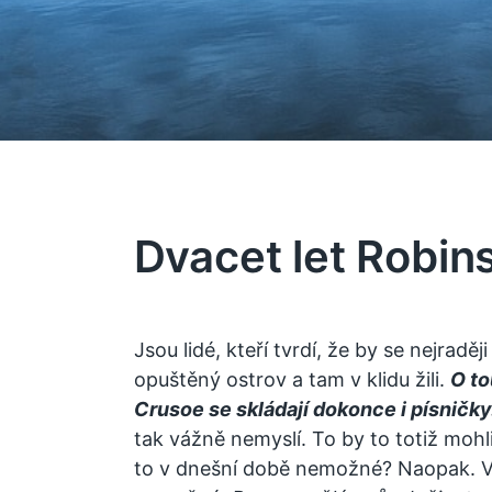
Dvacet let Robi
Jsou lidé, kteří tvrdí, že by se nejraděj
opuštěný ostrov a tam v klidu žili.
O to
Crusoe se skládají dokonce i písničky
tak vážně nemyslí. To by to totiž mohli 
to v dnešní době nemožné? Naopak. V