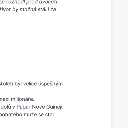
se rozhodl před dvaceti
život by možná stál i za
letí byl velice úspěšným
ezi milionáře.
dolů v Papui-Nové Guineji.
bohatého muže se stal