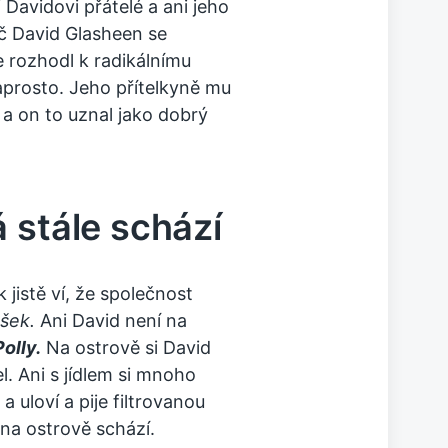
i Davidovi přátelé a ani jeho
č David Glasheen se
e rozhodl k radikálnímu
aprosto. Jeho přítelkyně mu
 a on to uznal jako dobrý
 stále schází
 jistě ví, že společnost
šek.
Ani David není na
olly.
Na ostrově si David
el. Ani s jídlem si mnoho
 a uloví a pije filtrovanou
na ostrově schází.