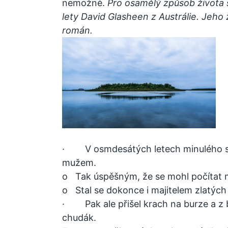
nemožné.
Pro osamělý způsob života 
lety David Glasheen z Austrálie. Jeho 
román.
· V osmdesátých letech minulého sto
mužem.
o Tak úspěšným, že se mohl počítat m
o Stal se dokonce i majitelem zlatých 
· Pak ale přišel krach na burze a z 
chudák.