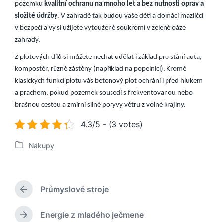
pozemku
kvalitní ochranu na mnoho let a bez nutnosti oprav a
složité údržby
. V zahradě tak budou vaše děti a domácí mazlíčci
v bezpečí a vy si užijete vytoužené soukromí v zelené oáze
zahrady.
Z plotových dílů si můžete nechat udělat i základ pro stání auta,
kompostér, různé zástěny (například na popelnici). Kromě
klasických funkcí plotu vás betonový plot ochrání i před hlukem
a prachem, pokud pozemek sousedí s frekventovanou nebo
brašnou cestou a zmírní silné poryvy větru z volné krajiny.
4.3/5 - (3 votes)
Nákupy
P
u
b
l
Průmyslové stroje
i
P
k
ř
o
e
Energie z mladého ječmene
N