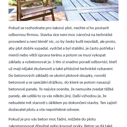
Pokud se rozhodnete pro takový plot, nechte si ho postavit
odbornou firmou. Stavba sice není moc náročná na technické
provedení a není téměř nic, co by český kutil nezvládl, ale proto,
aby plot dobře vypadal, vydržel a byl stabilní, je často potřeba i
menší nebo větší úprava terénu a potom se musí vykopat
základy a vybetonovat je. S tím si snadno poradí odborníci, kteří
už mají nějaké zkušenosti a také příslušné technické vybavení.
Do betonových základů se ukotví plotové sloupky, rovněž
betonové a se speciální drážkou, do které se potom nasazují
betonové panely. To nejvíce oceníte, že nemusíte zvedat těžké
panely, ale udělá to za vás někdo jiný. Další výhodou je, že
nebudete mít starosti s úklidem po dokončení stavby. Ten zajistí
dodavatel plotu a vše nepotřebné odveze.
Pokud je pro vás beton moc fádní, můžete do plotu
zakomponovat dřevěné nebo kovové prvky. Beton se dá také