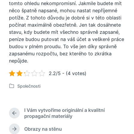
tomto ohledu nekompromisní. Jakmile budete mít
něco špatně napsané, mohou nastat nepříjemné
potíže. Z tohoto důvodu je dobré si v této oblasti
počínat maximálně obezřetně. Jen tak dosáhnete
stavu, kdy budete mít všechno správně zapsané,
peníze budou putovat na váš účet a veškeré práce
budou v plném proudu. To vše jen díky správně
zapsanému rozpočtu, bez kterého to zkrátka
nepůjde.
2.2/5 - (4 votes)
Společnosti
P
u
b
l
I Vám vytvoříme originální a kvalitní
i
P
propagační materiály
k
ř
o
e
Obrazy na stěnu
N
v
d