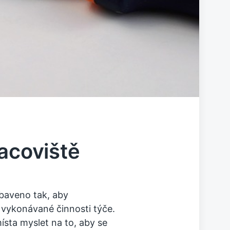
racoviště
baveno tak, aby
e vykonávané činnosti týče.
ísta myslet na to, aby se