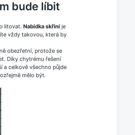
m bude líbit
 litovat.
Nabídka skříní
je
víte vždy takovou, která by
ně obezřetní, protože se
t. Díky chytrému řešení
ší a celkově všechno půjde
ozřejmě mělo být.