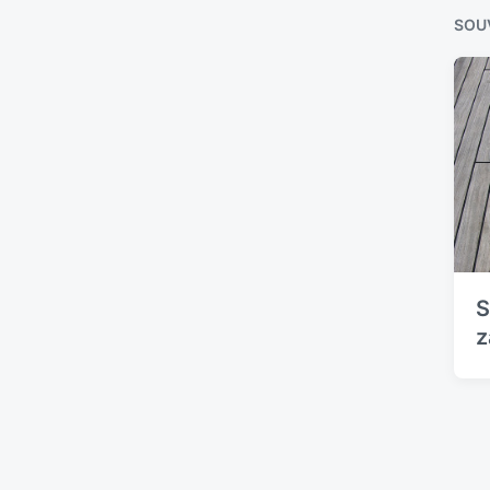
SOUV
S
z