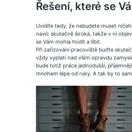
Řešení, které se Vá
Uvidíte tedy, že nebudete muset ničeho
navíc skutečně široká, takže v ní obje
se Vám mohla hodit a líbit.
Při zařizování pracoviště buďte skuteč
vždy vyplatí nad vším opravdu zamysle
bude totiž práce jednodušší, příjemněj
mnohem lépe od ruky. A tak by to sam