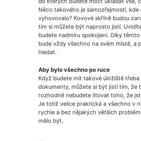
do kterých budete moct ukládat vše, c
Něco takového je samozřejmostí, kde a
vyhovovalo?
Kovové skříně
budou zar
tím si můžete být naprosto jistí. Uvidíte
budete nadmíru spokojeni. Díky těmto 
bude vždy všechno na svém místě, a pr
hledat.
Aby bylo všechno po ruce
Když budete mít takové úložiště třeba
dokumenty, můžete si být jistí tím, že
rozhodně nebudete litovat toho, že jste
Je totiž velice praktická a všechno v 
rychle a bez nějakých větších problé
mělo být.