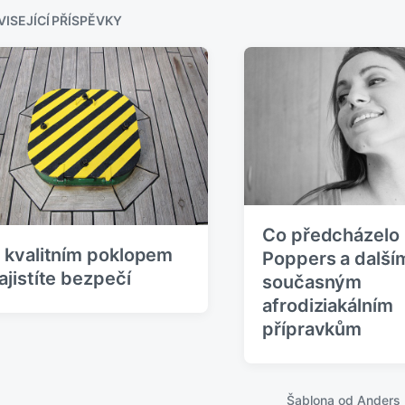
o
v
z
ISEJÍCÍ PŘÍSPĚVKY
í
p
ř
í
s
p
ě
v
e
k
:
Co předcházelo
 kvalitním poklopem
Poppers a další
ajistíte bezpečí
současným
afrodiziakálním
přípravkům
Šablona od
Anders