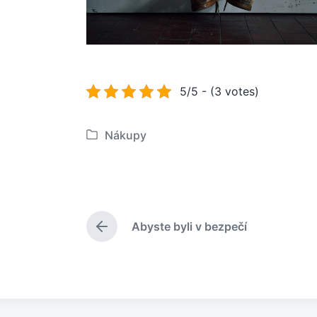
5/5 - (3 votes)
Nákupy
P
u
b
l
i
Abyste byli v bezpečí
k
P
o
ř
e
v
d
á
c
n
h
o