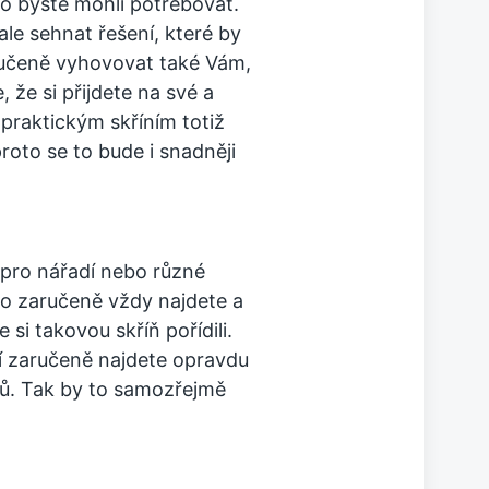
o byste mohli potřebovat.
le sehnat řešení, které by
učeně vyhovovat také Vám,
, že si přijdete na své a
praktickým skříním totiž
oto se to bude i snadněji
 pro nářadí nebo různé
 to zaručeně vždy najdete a
 si takovou skříň pořídili.
ní zaručeně najdete opravdu
mů. Tak by to samozřejmě