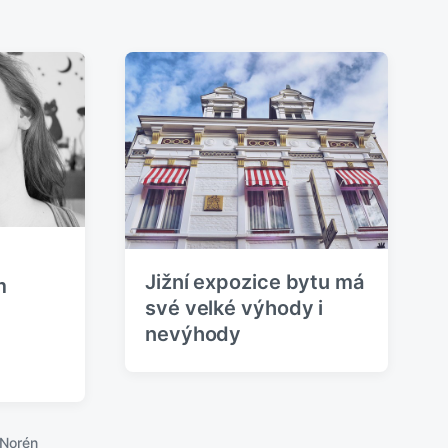
u
j
í
c
í
p
ř
í
s
p
ě
v
e
k
Jižní expozice bytu má
:
m
své velké výhody i
nevýhody
 Norén