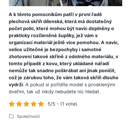
A k těmto pomocníkům patří v první řadě
plechová skříň dílenská
, která má dostatečný
počet polic, které mohou být navíc doplněny o
prakticky rozčleněné šuplíky, jež vám s
organizací materiál ještě více pomohou. A navíc,
velice užitečné je bezpochyby i samotné
zhotovení takové skříně z odolného materiálu, v
tomto případě z kovu, který ukládané nářadí
nemůže tak snadno poškrábat ani jinak poničit,
což je zárukou toho, že vám taková skříň dlouho
vydrží
. A pokud si pořídíte model s prosklenými
dveřmi, tak už nikdy nebudete nic hledat.
5/5 - (1 vote)
Společnosti
P
u