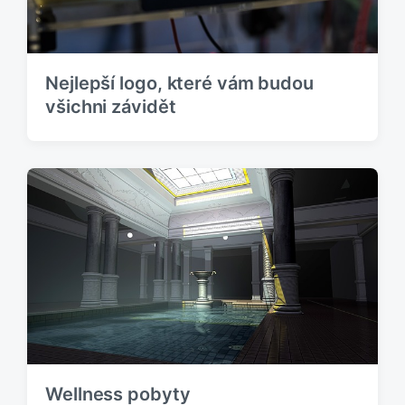
e
k
:
Nejlepší logo, které vám budou
všichni závidět
Wellness pobyty