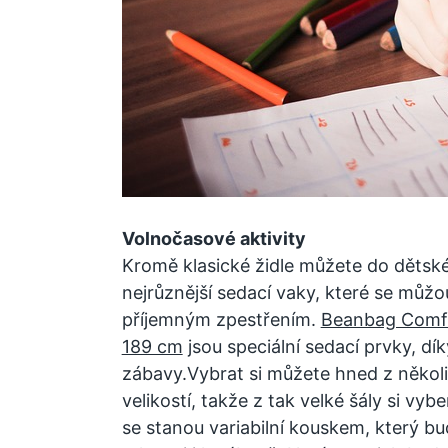
Volnočasové aktivity
Kromě klasické židle můžete do dětské
nejrůznější sedací vaky, které se můžo
příjemným zpestřením.
Beanbag Comfo
189 cm
jsou speciální sedací prvky, dík
zábavy.Vybrat si můžete hned z někol
velikostí, takže z tak velké šály si vy
se stanou variabilní kouskem, který b