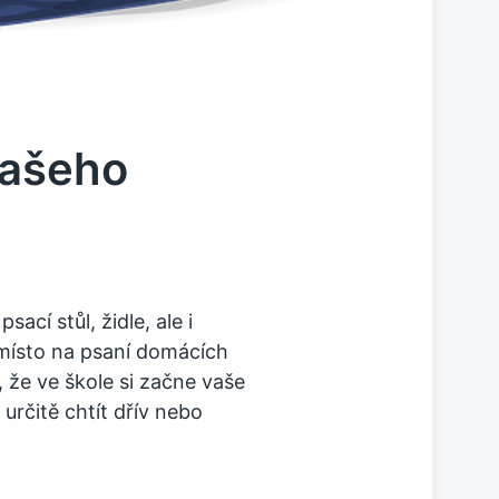
vašeho
ací stůl, židle, ale i
 místo na psaní domácích
m, že ve škole si začne vaše
určitě chtít dřív nebo