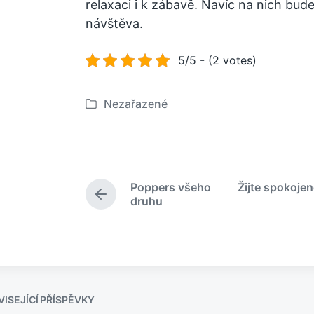
relaxaci i k zábavě. Navíc na nich bude
návštěva.
5/5 - (2 votes)
Nezařazené
P
u
b
l
i
Poppers všeho
Žijte spokojen
k
P
druhu
o
ř
e
v
d
á
c
n
h
o
o
v
z
ISEJÍCÍ PŘÍSPĚVKY
í