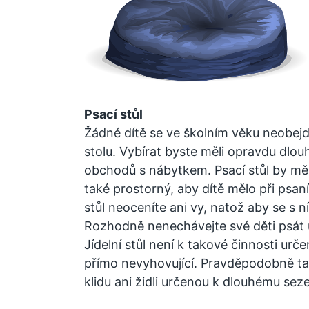
Psací stůl
Žádné dítě se ve školním věku neobejd
stolu. Vybírat byste měli opravdu dlouh
obchodů s nábytkem. Psací stůl by měl
také prostorný, aby dítě mělo při psaní 
stůl neoceníte ani vy, natož aby se s n
Rozhodně nenechávejte své děti psát úk
Jídelní stůl není k takové činnosti určen
přímo nevyhovující. Pravděpodobně t
klidu ani židli určenou k dlouhému seze