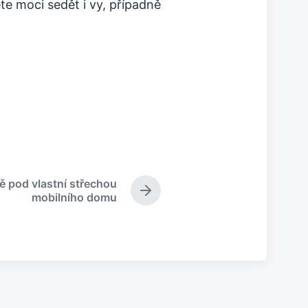
te moci sedět i vy, případně
ě pod vlastní střechou
N
mobilního domu
á
s
l
e
d
u
j
í