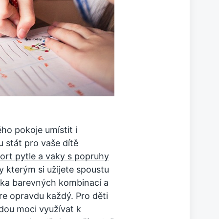
ho pokoje umístit i
u stát pro vaše dítě
rt pytle a vaky s popruhy
y kterým si užijete spoustu
ika barevných kombinací a
bere opravdu každý. Pro děti
udou moci využívat k