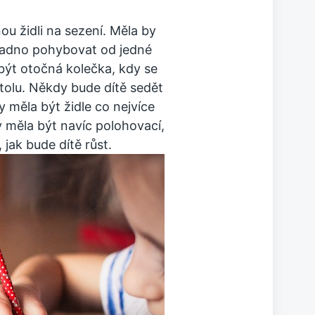
 židli na sezení. Měla by
snadno pohybovat od jedné
ýt otočná kolečka, kdy se
tolu. Někdy bude dítě sedět
y měla být židle co nejvíce
 měla být navíc polohovací,
 jak bude dítě růst.