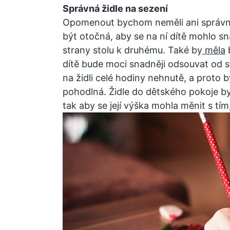
Správná židle na sezení
Opomenout bychom neměli ani správnou
být otočná, aby se na ní dítě mohlo 
strany stolu k druhému. Také by
měla
b
dítě bude moci snadněji odsouvat od s
na židli celé hodiny nehnutě, a proto b
pohodlná. Židle do dětského pokoje by
tak aby se její výška mohla měnit s tím,