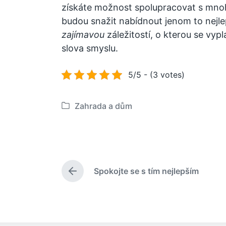
získáte možnost spolupracovat s mnoha
budou snažit nabídnout jenom to nejle
zajímavou
záležitostí, o kterou se vyp
slova smyslu.
5/5 - (3 votes)
Zahrada a dům
P
u
b
l
i
Spokojte se s tím nejlepším
k
P
o
ř
e
v
d
á
c
n
h