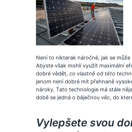
Není to nikterak náročné, jak se může 
Abyste však mohli využít maximální efe
dobré vědět,
co vlastně od této tech
jenom není dobré mít přehnaně vysok
nároky. Tato technologie má stále něja
době se jedná o báječnou věc, do které
Vylepšete svou d