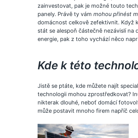
zainvestovat, pak je možné touto techn
panely. Právě ty vám
mohou přinést m
domácnost celkově zefektivnit. Když 
stát se alespoň částečně nezávislí na d
energie, pak z toho vychází něco nap
Kde k této technolog
Jistě se ptáte, kde můžete najít special
technologii mohou zprostředkovat? In
nikterak dlouhé, neboť
domácí fotovol
může postavit mnoho firem napříč cel