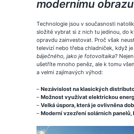
modernímu obrazu
Technologie jsou v současnosti natolik 
složité vybrat si z nich tu jedinou, do
opravdu zainvestovat. Proč však neust
televizí nebo třeba chladniček, když je
báječného, jako je fotovoltaika
? Nejen
ušetříte mnoho peněz, ale k tomu vše
a velmi zajímavých výhod:
–
Nezávislost na klasických distribut
–
Možnost využívat elektrickou energi
–
Velká úspora, která je ovlivněna do
–
Moderní vzezření solárních panelů, 