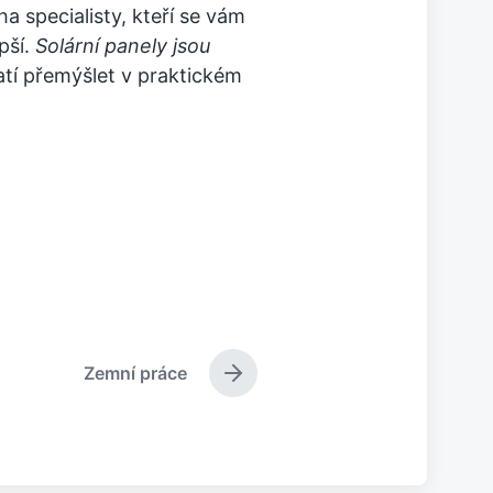
 specialisty, kteří se vám
pší.
Solární panely jsou
latí přemýšlet v praktickém
Zemní práce
N
á
s
l
e
d