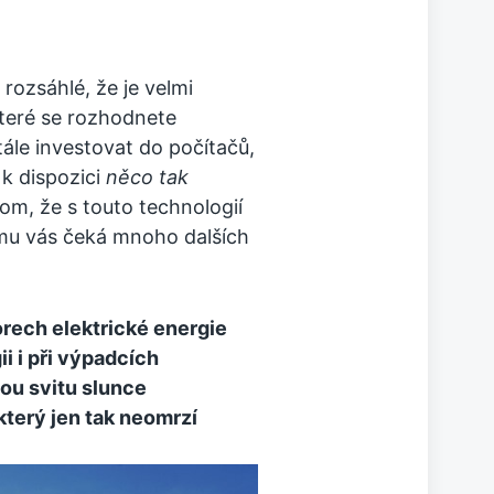
rozsáhlé, že je velmi
 které se rozhodnete
ále investovat do počítačů,
 k dispozici
něco tak
om, že s touto technologií
mu vás čeká mnoho dalších
orech elektrické energie
i i při výpadcích
bou svitu slunce
který jen tak neomrzí