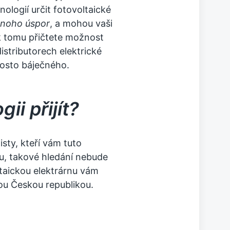
ologií určit fotovoltaické
noho úspor
, a mohou vaši
k tomu přičtete možnost
istributorech elektrické
rosto báječného.
ii přijít?
isty, kteří vám tuto
u, takové hledání nebude
taickou elektrárnu
vám
ou Českou republikou.