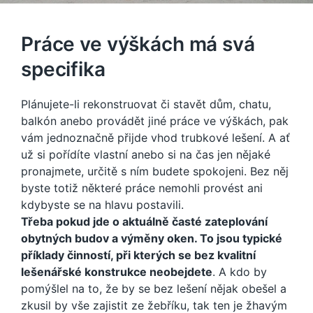
Práce ve výškách má svá
specifika
Plánujete-li rekonstruovat či stavět dům, chatu,
balkón anebo provádět jiné práce ve výškách, pak
vám jednoznačně přijde vhod
trubkové lešení
. A ať
už si pořídíte vlastní anebo si na čas jen nějaké
pronajmete, určitě s ním budete spokojeni. Bez něj
byste totiž některé práce nemohli provést ani
kdybyste se na hlavu postavili.
Třeba pokud jde o aktuálně časté zateplování
obytných budov a výměny oken. To jsou typické
příklady činností, při kterých se bez kvalitní
lešenářské konstrukce neobejdete
. A kdo by
pomýšlel na to, že by se bez lešení nějak obešel a
zkusil by vše zajistit ze žebříku, tak ten je žhavým