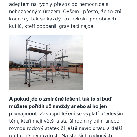
adeptem na rychlý převoz do nemocnice s
nebezpečným úrazem. Ovšem i přesto, že to zní
komicky, tak se každý rok několik podobných
kutilů, kteří podcenili gravitaci najde.
A pokud jde o zmíněné lešení, tak to si buď
můžete pořídit už navždy anebo si ho jen
pronajmout
. Zakoupit lešení se vyplatí především
těm, kteří mají větší a starší rodinný dům anebo
rovnou rodový statek či ještě navíc chatu a další
podobné nemovitosti. Na starších rodinných