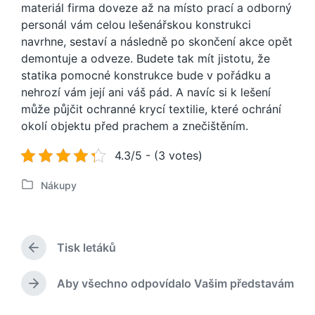
materiál firma doveze až na místo prací a odborný
personál vám celou lešenářskou konstrukci
navrhne, sestaví a následně po skončení akce opět
demontuje a odveze. Budete tak mít jistotu, že
statika pomocné konstrukce bude v pořádku a
nehrozí vám její ani váš pád. A navíc si k lešení
může půjčit ochranné krycí textilie, které ochrání
okolí objektu před prachem a znečištěním.
4.3/5 - (3 votes)
Nákupy
P
u
b
l
Tisk letáků
i
P
k
ř
o
e
Aby všechno odpovídalo Vašim představám
N
d
v
á
c
á