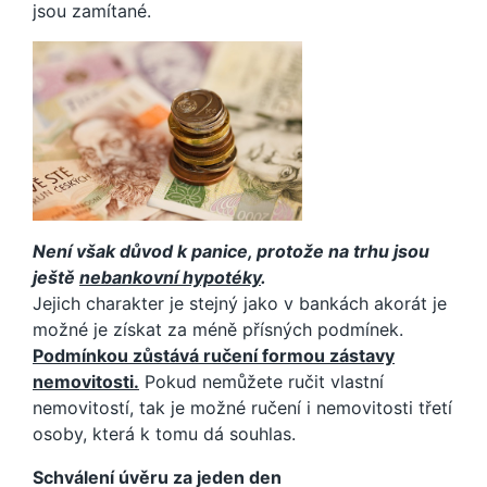
jsou zamítané.
Není však důvod k panice, protože na trhu jsou
ještě
nebankovní hypotéky
.
Jejich charakter je stejný jako v bankách akorát je
možné je získat za méně přísných podmínek.
Podmínkou zůstává ručení formou zástavy
nemovitosti.
Pokud nemůžete ručit vlastní
nemovitostí, tak je možné ručení i nemovitosti třetí
osoby, která k tomu dá souhlas.
Schválení úvěru za jeden den