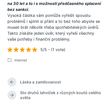
na 30 let a to i s možností předčasného splacení
bez sankcí.
Vysoká částka vám pomůže vyřešit spoustu
problémů i splnit si přání a to bez toho abyste se
museli brát několik třeba spotřebitelských úvěrů.
Takto získáte jeden úvěr, který vyřeší všechny
vaše potřeby i finanční problémy.
5/5 - (1 vote)
Internet
P
u
b
l
Láska a zamilovanost
i
P
k
ř
Sto druhů lahviček z různých koutů celého
o
e
N
světa
d
v
á
c
á
s
h
n