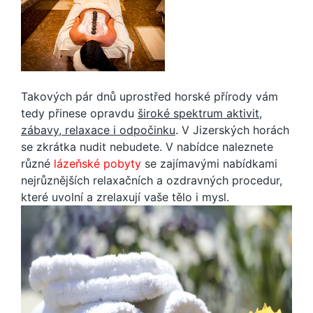
Takových pár dnů uprostřed horské přírody vám
tedy přinese opravdu
široké spektrum aktivit,
zábavy, relaxace i odpočinku
. V Jizerských horách
se zkrátka nudit nebudete.
V nabídce naleznete
různé
lázeňské pobyty
se zajímavými nabídkami
nejrůznějších relaxačních a ozdravných procedur,
které uvolní a zrelaxují vaše tělo i mysl
.