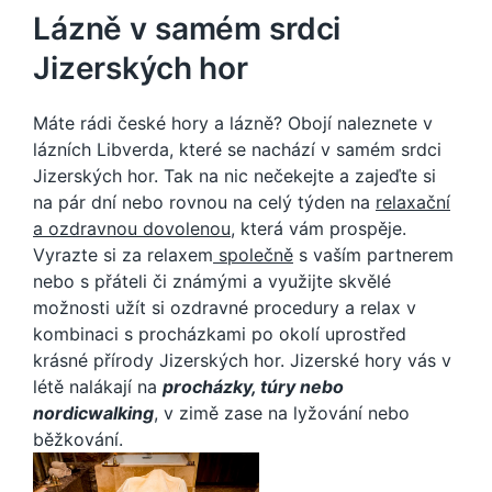
Lázně v samém srdci
Jizerských hor
Máte rádi české hory a lázně? Obojí naleznete v
lázních Libverda, které se nachází v samém srdci
Jizerských hor
. Tak na nic nečekejte a zajeďte si
na pár dní nebo rovnou na celý týden na
relaxační
a ozdravnou dovolenou
, která vám prospěje.
Vyrazte si za relaxem
společně
s vaším partnerem
nebo s přáteli či známými a využijte skvělé
možnosti užít si ozdravné procedury a relax v
kombinaci s procházkami po okolí uprostřed
krásné přírody Jizerských hor. Jizerské hory vás v
létě nalákají na
procházky, túry nebo
nordicwalking
, v zimě zase na lyžování nebo
běžkování.