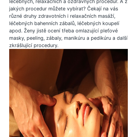
léčebných, relaxačních a ozdravných procedur
.
A z
jakých procedur můžete vybírat? Čekají na vás
různé druhy zdravotních i relaxačních masáží,
léčebných bahenních zábalů, léčebných koupelí
apod
. Ženy jistě ocení třeba omlazující pleťové
masky, peeling, zábaly, manikúru a pedikúru a další
zkrášlující procedury.