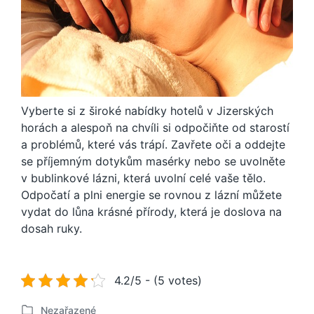
Vyberte si z široké nabídky hotelů v Jizerských
horách a alespoň na chvíli si odpočiňte od starostí
a problémů, které vás trápí
. Zavřete oči a oddejte
se příjemným dotykům masérky nebo se uvolněte
v bublinkové lázni, která uvolní celé vaše tělo.
Odpočatí a plni energie se rovnou z lázní můžete
vydat do lůna krásné přírody, která je doslova na
dosah ruky
.
4.2/5 - (5 votes)
Nezařazené