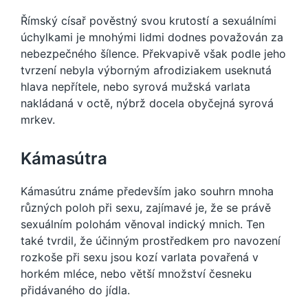
Římský císař pověstný svou krutostí a sexuálními
úchylkami je mnohými lidmi dodnes považován za
nebezpečného šílence. Překvapivě však podle jeho
tvrzení nebyla výborným afrodiziakem useknutá
hlava nepřítele, nebo syrová mužská varlata
nakládaná v octě, nýbrž docela obyčejná syrová
mrkev.
Kámasútra
Kámasútru známe především jako souhrn mnoha
různých poloh při sexu, zajímavé je, že se právě
sexuálním polohám věnoval indický mnich. Ten
také tvrdil, že účinným prostředkem pro navození
rozkoše při sexu jsou kozí varlata povařená v
horkém mléce, nebo větší množství česneku
přidávaného do jídla.