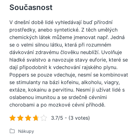
Současnost
V dnešní době lidé vyhledávají buď přírodní
prostředky, anebo syntetické. Z těch umělých
chemických látek můžeme jmenovat např.
Jedná
se o velmi silnou látku, která při rozumném
dávkování zdravému člověku neublíží. Uvolňuje
hladké svalstvo a navozuje stavy euforie, které se
dají připodobnit k vdechování rajského plynu.
Poppers se pouze vdechuje, nesmí se kombinovat
se stimulanty na bázi kofeinu, alkoholu, viagry,
extáze, kokainu a pervitinu. Nesmí ji užívat lidé s
oslabenou imunitou a se srdečně cévními
chorobami a po mozkové cévní příhodě.
3.7/5 - (3 votes)
Nákupy
P