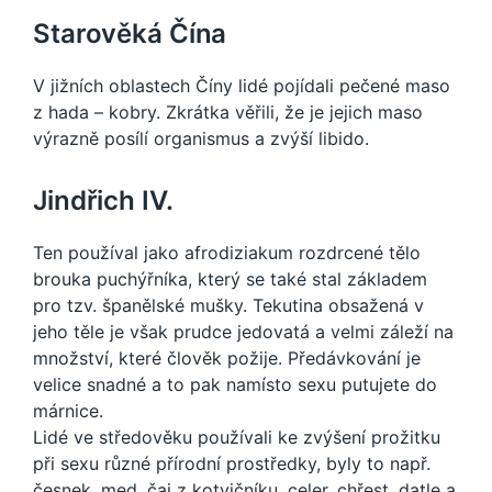
Starověká Čína
V jižních oblastech Číny lidé pojídali pečené maso
z hada – kobry. Zkrátka věřili, že je jejich maso
výrazně posílí organismus a zvýší libido.
Jindřich IV.
Ten používal jako afrodiziakum rozdrcené tělo
brouka puchýřníka, který se také stal základem
pro tzv. španělské mušky. Tekutina obsažená v
jeho těle je však prudce jedovatá a velmi záleží na
množství, které člověk požije. Předávkování je
velice snadné a to pak namísto sexu putujete do
márnice.
Lidé ve středověku používali ke zvýšení prožitku
při sexu různé přírodní prostředky, byly to např.
česnek, med, čaj z kotvičníku, celer, chřest, datle a