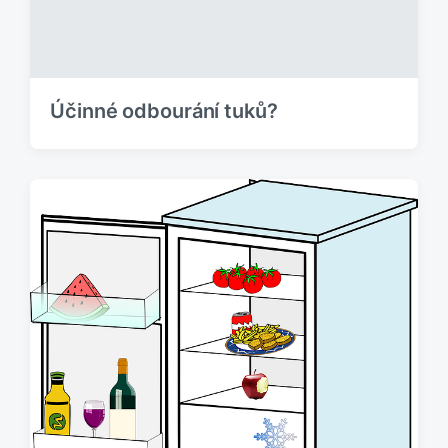
v
e
k
:
Účinné odbourání tuků?