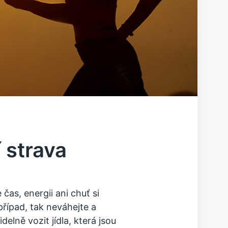
 strava
 čas, energii ani chuť si
případ, tak neváhejte a
lně vozit jídla, která jsou