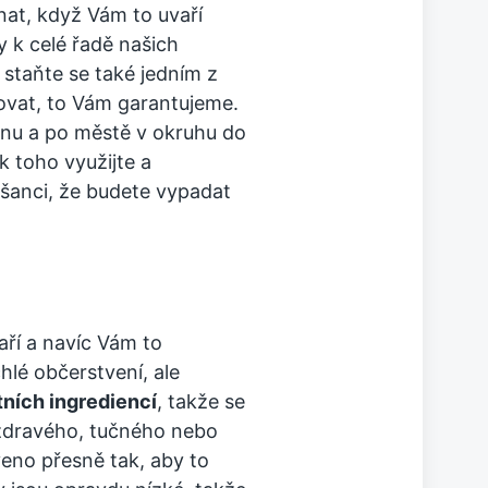
at, když Vám to uvaří
Vy k celé řadě našich
staňte se také jedním z
ovat, to Vám garantujeme.
enu a po městě v okruhu do
k toho využijte a
 šanci, že budete vypadat
aří a navíc Vám to
lé občerstvení, ale
tních ingrediencí
, takže se
ezdravého, tučného nebo
eno přesně tak, aby to