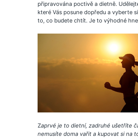
připravována poctivě a dietně. Udělejt
které Vás posune dopředu a vyberte si
to, co budete chtít. Je to výhodné hne
Z
aprvé je to dietní, zadruhé ušetříte č
nemusíte doma vařit a kupovat si na 