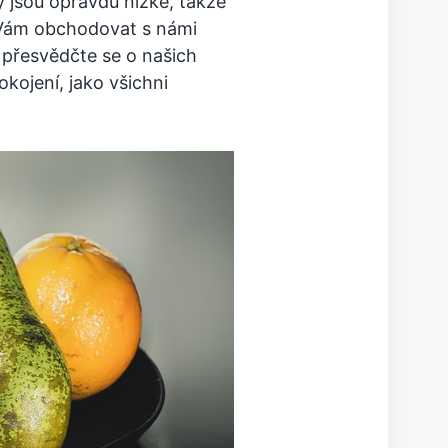
y jsou opravdu nízké, takže
 Vám obchodovat s námi
a přesvědčte se o našich
okojení, jako všichni