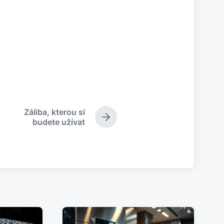
Záliba, kterou si
N
budete užívat
á
s
l
e
d
u
j
í
c
í