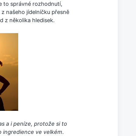
e to správné rozhodnutí,
 z našeho jídelníčku přesně
d z několika hledisek.
as a i peníze, protože si to
to ingredience ve velkém
.