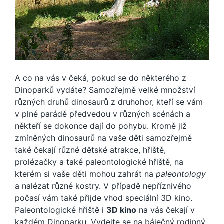
A co na vás v čeká, pokud se do některého z
Dinoparků vydáte? Samozřejmě velké množství
různých druhů dinosaurů z druhohor, kteří se vám
v plné parádě předvedou v různých scénách a
někteří se dokonce dají do pohybu. Kromě již
zmíněných dinosaurů na vaše děti samozřejmě
také čekají různé dětské atrakce, hřiště,
prolézačky a také paleontologické hřiště, na
kterém si vaše děti mohou zahrát na
paleontology
a nalézat různé kostry. V případě nepříznivého
počasí vám také přijde vhod speciální 3D kino.
Paleontologické hřiště i
3D kino
na vás čekají v
každém Dinoparku. Vydejte se na báječný rodinný