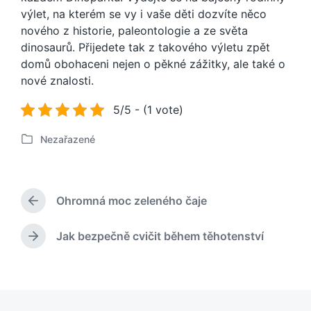
výlet, na kterém se vy i vaše děti dozvíte něco
nového z historie, paleontologie a ze světa
dinosaurů. Přijedete tak z takového výletu zpět
domů obohaceni nejen o pěkné zážitky, ale také o
nové znalosti.
5/5 - (1 vote)
Nezařazené
P
u
b
l
Ohromná moc zeleného čaje
i
P
k
ř
o
e
Jak bezpečně cvičit během těhotenství
N
d
v
á
c
á
s
h
n
l
o
o
e
z
v