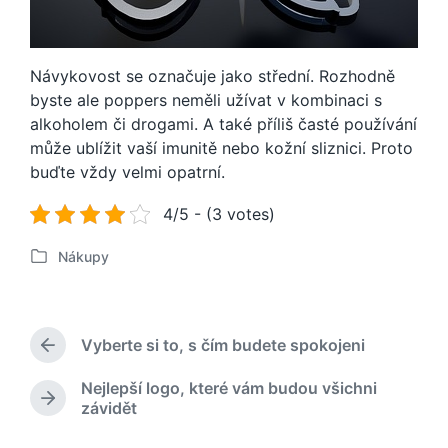
Návykovost se označuje jako střední. Rozhodně
byste ale poppers neměli užívat v kombinaci s
alkoholem či drogami. A také příliš časté používání
může ublížit vaší imunitě nebo kožní sliznici. Proto
buďte vždy velmi opatrní.
4/5 - (3 votes)
Nákupy
P
u
b
l
Vyberte si to, s čím budete spokojeni
i
P
k
ř
Nejlepší logo, které vám budou všichni
o
e
N
závidět
d
v
á
c
á
s