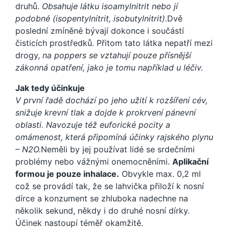
druhů.
Obsahuje látku
isoamylnitrit nebo jí
podobné (isopentylnitrit, isobutylnitrit).
Dvě
poslední zmíněné bývají dokonce i součástí
čisticích prostředků. Přitom tato látka nepatří mezi
drogy,
na poppers se vztahují pouze přísnější
zákonná opatření, jako je tomu například u léčiv.
Jak tedy účinkuje
V první řadě dochází po jeho užití k rozšíření cév,
snižuje krevní tlak a dojde k prokrvení pánevní
oblasti. Navozuje též euforické pocity a
omámenost, která připomíná účinky rajského plynu
– N2O.
Neměli by jej používat lidé se srdečními
problémy nebo vážnými onemocněními.
Aplikační
formou je pouze inhalace.
Obvykle max. 0,2 ml
což se provádí tak, že se lahvička přiloží k nosní
dírce a konzument se zhluboka nadechne na
několik sekund, někdy i do druhé nosní dírky.
Účinek nastoupí téměř okamžitě.