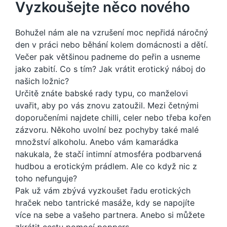
Vyzkoušejte něco nového
Bohužel nám ale na vzrušení moc nepřidá náročný
den v práci nebo běhání kolem domácnosti a dětí.
Večer pak většinou padneme do peřin a usneme
jako zabití. Co s tím? Jak vrátit erotický náboj do
našich ložnic?
Určitě znáte babské rady typu, co manželovi
uvařit, aby po vás znovu zatoužil. Mezi četnými
doporučeními najdete chilli, celer nebo třeba kořen
zázvoru. Někoho uvolní bez pochyby také malé
množství alkoholu. Anebo vám kamarádka
nakukala, že stačí intimní atmosféra podbarvená
hudbou a erotickým prádlem. Ale co když nic z
toho nefunguje?
Pak už vám zbývá vyzkoušet řadu erotických
hraček nebo tantrické masáže, kdy se napojíte
více na sebe a vašeho partnera. Anebo si můžete
zkrátit cestu pomocí
poppers
.