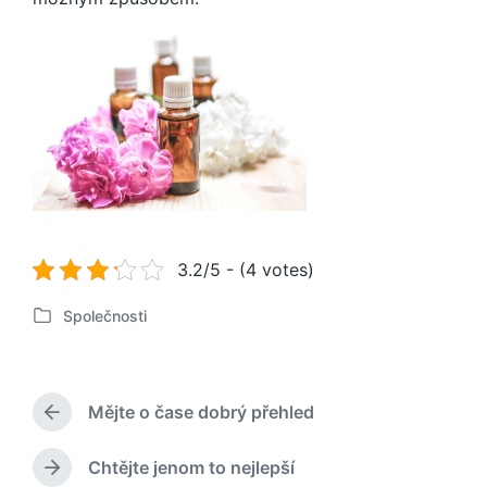
3.2/5 - (4 votes)
Společnosti
P
u
b
l
Mějte o čase dobrý přehled
i
P
k
ř
o
e
Chtějte jenom to nejlepší
N
d
v