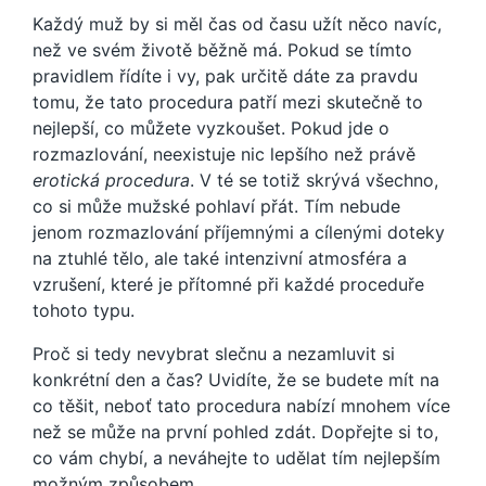
Každý muž by si měl čas od času užít něco navíc,
než ve svém životě běžně má. Pokud se tímto
pravidlem řídíte i vy, pak určitě dáte za pravdu
tomu, že tato procedura patří mezi skutečně to
nejlepší, co můžete vyzkoušet. Pokud jde o
rozmazlování, neexistuje nic lepšího než právě
erotická procedura
. V té se totiž skrývá všechno,
co si může mužské pohlaví přát. Tím nebude
jenom rozmazlování příjemnými a cílenými doteky
na ztuhlé tělo, ale také intenzivní atmosféra a
vzrušení, které je přítomné při každé proceduře
tohoto typu.
Proč si tedy nevybrat slečnu a nezamluvit si
konkrétní den a čas? Uvidíte, že se budete mít na
co těšit, neboť tato procedura nabízí mnohem více
než se může na první pohled zdát. Dopřejte si to,
co vám chybí, a neváhejte to udělat tím nejlepším
možným způsobem.