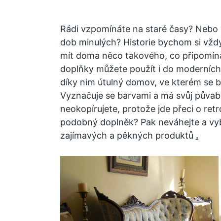
Rádi vzpomínáte na staré časy? Nebo v
dob minulých? Historie bychom si vždy
mít doma něco takového, co připomíná 
doplňky můžete použít i do moderních 
díky nim útulný domov, ve kterém se bu
Vyznačuje se barvami a má svůj půvabný
neokopírujete, protože jde přeci o ret
podobný doplněk? Pak neváhejte a vyber
zajímavých a pěkných produktů
.