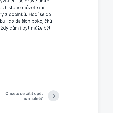
yznačují se právě tímto
us historie můžete mít
erý z doplňků. Hodí se do
u i do dalších pokojíčků
aždý dům i byt může být
Chcete se cítit opět
N
normálně?
á
s