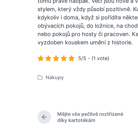
tomu právě naopak. Věci jsou nové a v
stylem, který vždy působí pozitivně. K
kdykoliv i doma, když si pořídíte někt
obývacích pokojů, do ložnice, na chodb
nebo pokojů pro hosty či pracoven. K
vyzdoben kouskem umění z historie.
5/5 - (1 vote)
Nákupy
P
u
b
l
i
Mějte vše pečlivě roztřízené
k
P
díky kartotékám
o
ř
e
v