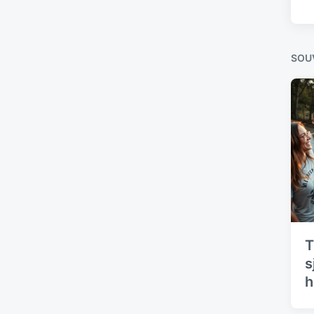
SOUV
T
s
h