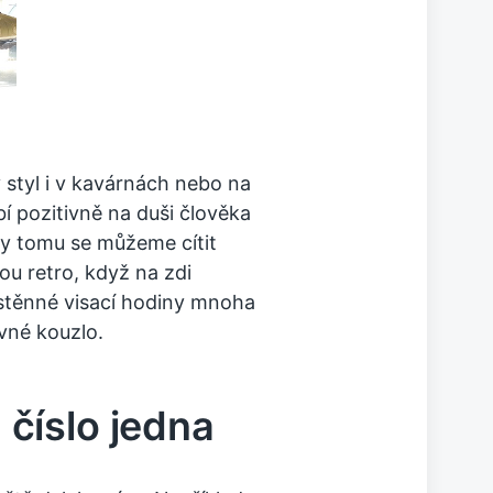
styl i v kavárnách nebo na
í pozitivně na duši člověka
ky tomu se můžeme cítit
u retro, když na zdi
stěnné visací hodiny mnoha
vné kouzlo.
číslo jedna