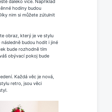
eště daleko více. Například
ástěnné hodiny budou
Díky nim si můžete zútulnit
te obraz, který je ve stylu
následně budou hodit i jiné
ček bude rozhodně tím
 váš obývací pokoj bude
dení. Každá věc je nová,
ylu retro, jsou věci
tyl.