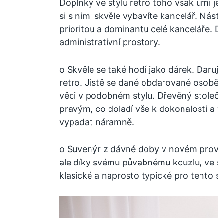
Doplňky ve stylu retro toho však umí j
si s nimi skvěle vybavíte kancelář. N
prioritou a dominantu celé kanceláře. 
administrativní prostory.
o Skvěle se také hodí jako dárek. Daruj
retro. Jistě se dané obdarované osobě 
věci v podobném stylu. Dřevěný stole
pravým, co doladí vše k dokonalosti a
vypadat náramně.
o Suvenýr z dávné doby v novém prove
ale díky svému půvabnému kouzlu, ve st
klasické a naprosto typické pro tento s