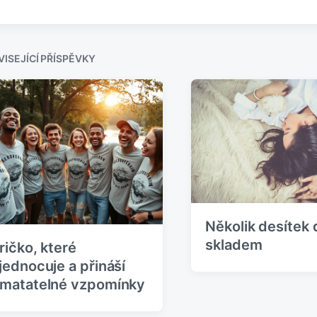
d
á
c
n
h
o
o
v
z
ISEJÍCÍ PŘÍSPĚVKY
í
p
ř
í
s
p
ě
v
e
k
:
Několik desítek
skladem
ričko, které
jednocuje a přináší
matatelné vzpomínky