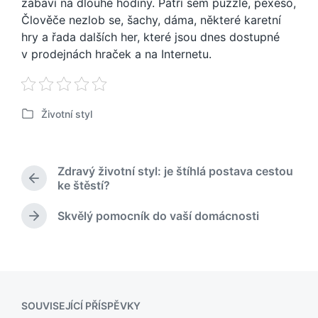
zabaví na dlouhé hodiny. Patří sem puzzle, pexeso,
Člověče nezlob se, šachy, dáma, některé karetní
hry a řada dalších her, které jsou dnes dostupné
v prodejnách hraček a na Internetu.
Životní styl
P
u
b
l
Zdravý životní styl: je štíhlá postava cestou
i
P
ke štěstí?
k
ř
o
e
Skvělý pomocník do vaší domácnosti
N
v
d
á
á
c
s
h
n
l
o
o
e
z
v
d
í
SOUVISEJÍCÍ PŘÍSPĚVKY
u
p