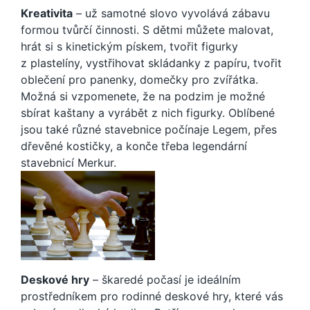
Kreativita
– už samotné slovo vyvolává zábavu
formou tvůrčí činnosti. S dětmi můžete malovat,
hrát si s kinetickým pískem, tvořit figurky
z plastelíny, vystřihovat skládanky z papíru, tvořit
oblečení pro panenky, domečky pro zvířátka.
Možná si vzpomenete, že na podzim je možné
sbírat kaštany a vyrábět z nich figurky. Oblíbené
jsou také různé stavebnice počínaje Legem, přes
dřevěné kostičky, a konče třeba legendární
stavebnicí Merkur.
Deskové hry
– škaredé počasí je ideálním
prostředníkem pro rodinné deskové hry, které vás