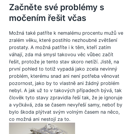
Začněte své problémy s
močením řešit včas
Možná také patříte k nemalému procentu mužů ve
zralém věku, které postihlo nezhoubné zvětšení
prostaty. A možná patříte i k těm, kteří zatím
váhají, zda má smysl takovou věc vůbec začít
řešit, protože je tento stav skoro netíží. Jistě, na
první pohled to totiž vypadá jako zcela nevinný
problém, kterému snad ani není potřeba věnovat
pozornost, jako by to vlastně ani žádný problém
nebyl. A jak už to v takových případech bývá, tak
člověk tyto stavy zpravidla řeší tak, že je ignoruje
a vyčkává, zda se časem nevyřeší samy, neboť by
bylo škoda plýtvat svým volným časem na něco,
co možná ani nestojí za to.