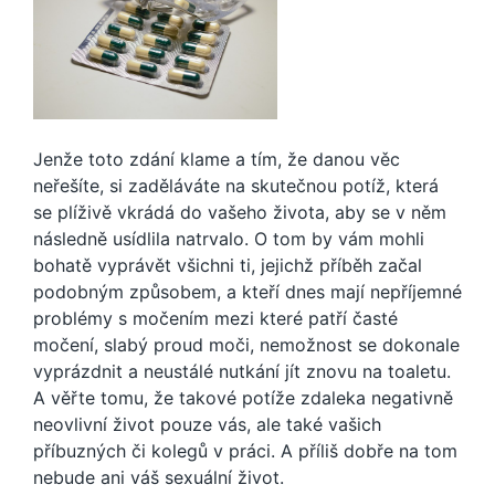
Jenže toto zdání klame a tím, že danou věc
neřešíte, si zaděláváte na skutečnou potíž, která
se plíživě vkrádá do vašeho života, aby se v něm
následně usídlila natrvalo. O tom by vám mohli
bohatě vyprávět všichni ti, jejichž příběh začal
podobným způsobem, a kteří dnes mají nepříjemné
problémy s močením mezi které patří časté
močení, slabý proud moči, nemožnost se dokonale
vyprázdnit a neustálé nutkání jít znovu na toaletu.
A věřte tomu, že takové potíže zdaleka negativně
neovlivní život pouze vás, ale také vašich
příbuzných či kolegů v práci. A příliš dobře na tom
nebude ani váš sexuální život.