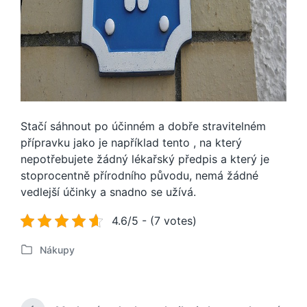
Stačí sáhnout po účinném a dobře stravitelném
přípravku jako je například tento
, na který
nepotřebujete žádný lékařský předpis a který je
stoprocentně přírodního původu, nemá žádné
vedlejší účinky a snadno se užívá.
4.6/5 - (7 votes)
Nákupy
P
u
b
l