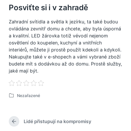
Posviťte si i v zahradě
Zahradní svítidla a světla k jezírku, ta také budou
ovládána zevnitř domu a chcete, aby byla úsporná
a kvalitní. LED žárovka totiž vévodí nejenom
osvětlení do koupelen, kuchyní a vnitřních
interiérů, můžete ji prostě použít kdekoli a kdykoli.
Nakupujte také v e-shopech a vámi vybrané zboží
budete mít s dodávkou až do domu. Prostě služby,
jaké mají být.
Nezařazené
P
u
b
l
Lidé přistupují na kompromisy
i
P
k
ř