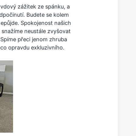
avdový zážitek ze spánku, a
dpočinutí. Budete se kolem
nepůjde. Spokojenost našich
e snažíme neustále zvyšovat
 Spíme přeci jenom zhruba
ěco opravdu exkluzivního.