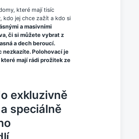
omy, které mají tisíc
kdo jej chce zažít a kdo si
rásnými a masivními
a, či si můžete vybrat z
žasná a dech beroucí.
c nezkazíte. Polohovací je
 které mají rádi prožitek ze
do exkluzivně
a speciálně
ho
lí