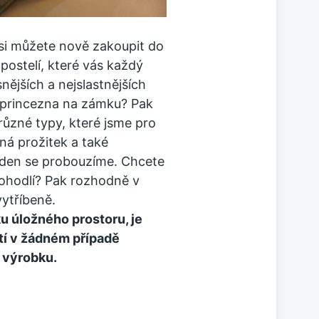
si můžete nově zakoupit do
ostelí, které vás každý
ějších a nejslastnějších
 princezna na zámku? Pak
různé typy, které jsme pro
ná prožitek a také
 den se probouzíme. Chcete
 pohodlí? Pak rozhodně v
vytříbeně.
u úložného prostoru, je
ití v žádném případě
 výrobku.