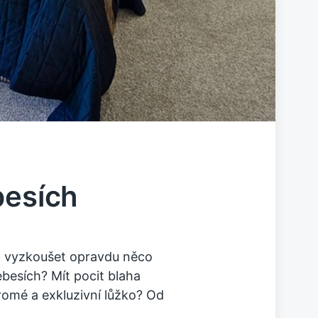
besích
ot vyzkoušet opravdu něco
besích? Mít pocit blaha
romé a exkluzivní lůžko? Od